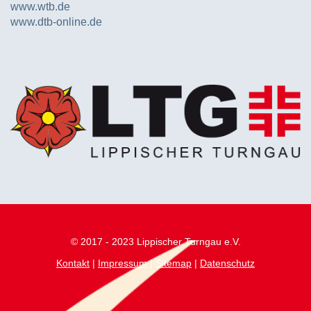
www.wtb.de
www.dtb-online.de
© 2017 - 2023 Lippischer Turngau e.V.
Kontakt
|
Impressum
|
Sitemap
|
Datenschutz