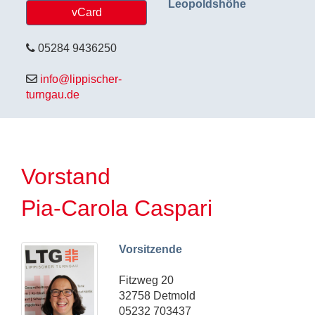
Leopoldshöhe
vCard
05284 9436250
info@lippischer-
turngau.de
Vorstand
Pia-Carola Caspari
Vorsitzende
Fitzweg 20
32758
Detmold
05232 703437