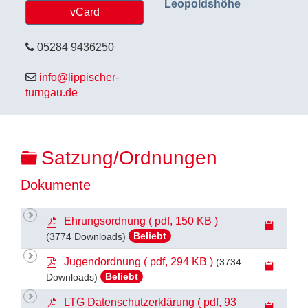
Leopoldshöhe
vCard
05284 9436250
info@lippischer-
turngau.de
O
Satzung/Ordnungen
r
Dokumente
d
p
Ehrungsordnung
( pdf, 150 KB )
n
d
(3774 Downloads)
Beliebt
f
e
p
Jugendordnung
( pdf, 294 KB )
(3734
r
d
Downloads)
Beliebt
f
p
LTG Datenschutzerklärung
( pdf, 93