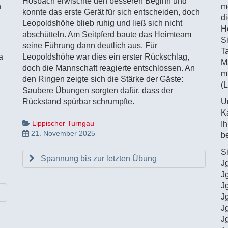
Hösbach erwischte den besseren Beginn und
n
me
konnte das erste Gerät für sich entscheiden, doch
d
Leopoldshöhe blieb ruhig und ließ sich nicht
H
abschütteln. Am Seitpferd baute das Heimteam
S
seine Führung dann deutlich aus. Für
T
a
Leopoldshöhe war dies ein erster Rückschlag,
M
doch die Mannschaft reagierte entschlossen. An
m
den Ringen zeigte sich die Stärke der Gäste:
(
Saubere Übungen sorgten dafür, dass der
Rückstand spürbar schrumpfte.
U
K
Lippischer Turngau
I
21. November 2025
b
S
Spannung bis zur letzten Übung
J
J
J
J
J
J