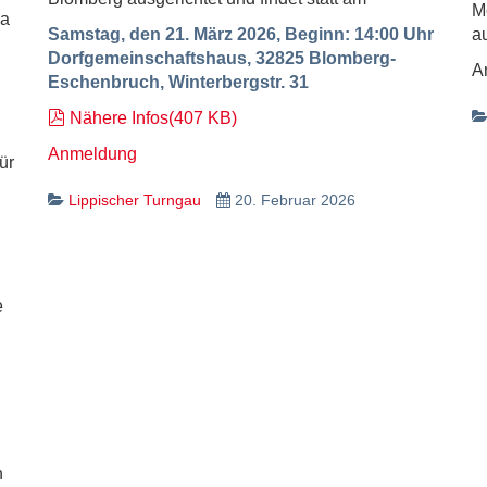
M
ca
Samstag, den 21. März 2026,
Beginn: 14:00 Uhr
a
Dorfgemeinschaftshaus, 32825 Blomberg-
An
Eschenbruch, Winterbergstr. 31
pdf
Nähere Infos
(
407 KB
)
Anmeldung
ür
Lippischer Turngau
20. Februar 2026
e
n
n