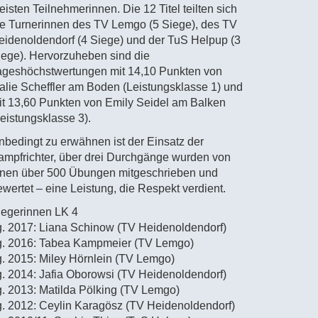
isten Teilnehmerinnen. Die 12 Titel teilten sich
ie Turnerinnen des TV Lemgo (5 Siege), des TV
eidenoldendorf (4 Siege) und der TuS Helpup (3
iege). Hervorzuheben sind die
ageshöchstwertungen mit 14,10 Punkten von
alie Scheffler am Boden (Leistungsklasse 1) und
it 13,60 Punkten von Emily Seidel am Balken
Leistungsklasse 3).
nbedingt zu erwähnen ist der Einsatz der
ampfrichter, über drei Durchgänge wurden von
hnen über 500 Übungen mitgeschrieben und
ewertet – eine Leistung, die Respekt verdient.
iegerinnen LK 4
g. 2017: Liana Schinow (TV Heidenoldendorf)
g. 2016: Tabea Kampmeier (TV Lemgo)
g. 2015: Miley Hörnlein (TV Lemgo)
g. 2014: Jafia Oborowsi (TV Heidenoldendorf)
g. 2013: Matilda Pölking (TV Lemgo)
g. 2012: Ceylin Karagösz (TV Heidenoldendorf)