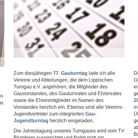
Zum diesjährigen
77. Gauturntag
lade ich alle
D
Vereine und Abteilungen, die dem Lippischen
G
Turngau e.V. angehören, die Mitglieder des
e
Gauvorstandes, des Gauturnrates und Ehrenrates
g
en
sowie die Ehrenmitglieder im Namen des
2
us
Vorstandes herzlich ein. Ebenso sind alle Vereins-
i
Jugendvertreter zum integrierten
Gau-
Ü
e
Jugendturntag
herzlich eingeladen.
g
a
Die Jahrestagung unseres Turngaues wird vom TV
B
Blomberg ausgerichtet und findet statt am