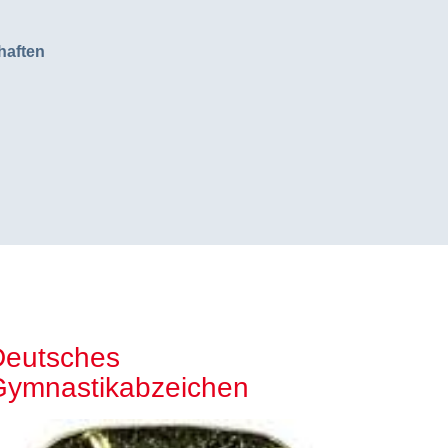
haften
Deutsches
Gymnastikabzeichen