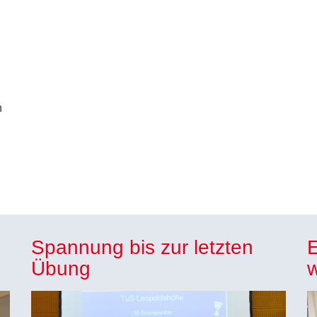
l
n
Spannung bis zur letzten
E
Übung
w