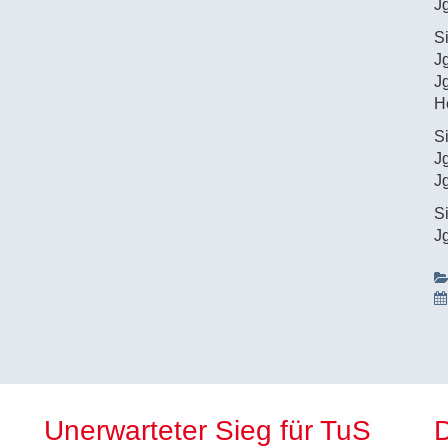
J
S
J
J
H
S
J
J
S
J
Unerwarteter Sieg für TuS