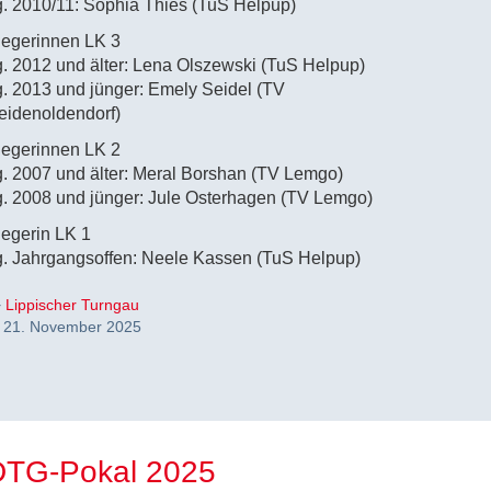
g. 2010/11: Sophia Thies (TuS Helpup)
iegerinnen LK 3
g. 2012 und älter: Lena Olszewski (TuS Helpup)
g. 2013 und jünger: Emely Seidel (TV
eidenoldendorf)
iegerinnen LK 2
g. 2007 und älter: Meral Borshan (TV Lemgo)
g. 2008 und jünger: Jule Osterhagen (TV Lemgo)
iegerin LK 1
g. Jahrgangsoffen: Neele Kassen (TuS Helpup)
Lippischer Turngau
21. November 2025
DTG-Pokal 2025