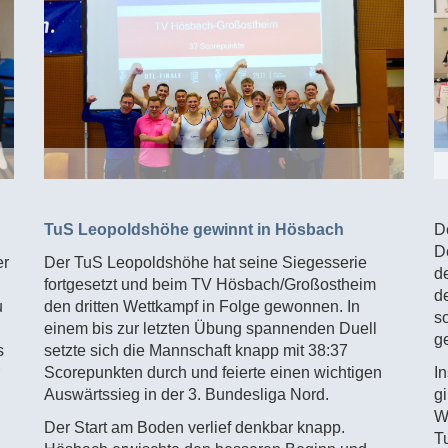
TuS Leopoldshöhe gewinnt in Hösbach
D
D
er
Der TuS Leopoldshöhe hat seine Siegesserie
d
fortgesetzt und beim TV Hösbach/Großostheim
d
u
den dritten Wettkampf in Folge gewonnen. In
s
einem bis zur letzten Übung spannenden Duell
g
s
setzte sich die Mannschaft knapp mit 38:37
Scorepunkten durch und feierte einen wichtigen
I
Auswärtssieg in der 3. Bundesliga Nord.
gi
W
Der Start am Boden verlief denkbar knapp.
T