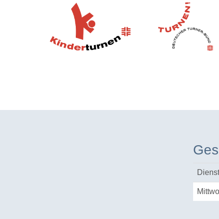
Ges
Diens
Mittw