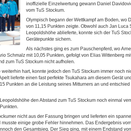
inoffizielle Einzelwertung gewann Daniel Davidovi
vom TuS Stockum.
Olympisch begann der Wettkampf am Boden, wo Di
von 11,15 Punkten zeigte. Obwohl auch Jan Luca 
Leopoldshöhe ablieferte, konnte sich der TuS Sto
Gerätepunkte sichern.
Als nächstes ging es zum Pauschenpferd, wo Arne 
io Schmalz mit 10,05 Punkten, gefolgt von Elias Wittenberg mit
and zum TuS Stockum nicht aufholen.
weiterhin hart, konnte jedoch den TuS Stockum immer noch ni
elt lieferte einen fast perfekte Tsukahara am diesem Gerät un
15 Punkten an die Leistung seines Mitturners an und entschied
S Leopoldshöhe den Abstand zum TuS Stockum noch einmal verri
 Punkten.
ockumer nicht aus der Fassung bringen und lieferten ein spa
musste einige grobe Fehler hinnehmen. Das Endergebnis vom R
dennoch den Gesamtsieg. Der Sieg ging, mit einem Endstand vo