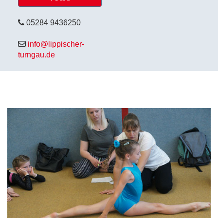
05284 9436250
info@lippischer-
turngau.de