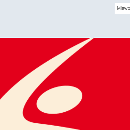
Mittw