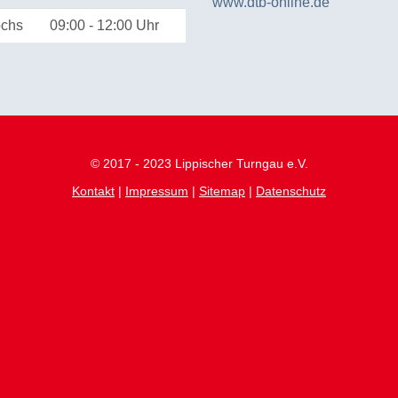
www.dtb-online.de
ochs
09:00 - 12:00 Uhr
© 2017 - 2023 Lippischer Turngau e.V.
Kontakt
|
Impressum
|
Sitemap
|
Datenschutz