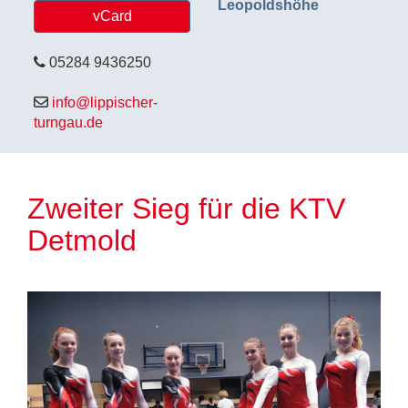
Leopoldshöhe
vCard
05284 9436250
info@lippischer-
turngau.de
Zweiter Sieg für die KTV
Detmold