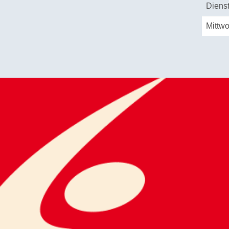
Diens
Mittw