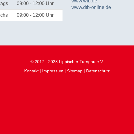
www.wtb.de
tags
09:00 - 12:00 Uhr
www.dtb-online.de
ochs
09:00 - 12:00 Uhr
© 2017 - 2023 Lippischer Turngau e.V.
Kontakt
|
Impressum
|
Sitemap
|
Datenschutz