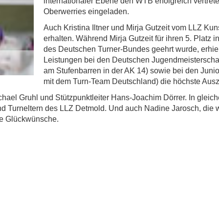
internationaler Ebene den WTB erfolgreich vertret
Oberwerries eingeladen.
Auch Kristina Iltner und Mirja Gutzeit vom LLZ Ku
erhalten. Während Mirja Gutzeit für ihren 5. Platz 
des Deutschen Turner-Bundes geehrt wurde, erhielt 
Leistungen bei den Deutschen Jugendmeisterschaf
am Stufenbarren in der AK 14) sowie bei den Junio
mit dem Turn-Team Deutschland) die höchste Ausze
hael Gruhl und Stützpunktleiter Hans-Joachim Dörrer. In gleich
nd Turneltern des LLZ Detmold. Und auch Nadine Jarosch, die 
che Glückwünsche.