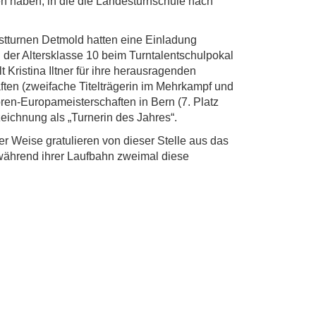
en haben, in die die Landesturnschule nach
nstturnen Detmold hatten eine Einladung
in der Altersklasse 10 beim Turntalentschulpokal
Kristina Iltner für ihre herausragenden
ten (zweifache Titelträgerin im Mehrkampf und
ren-Europameisterschaften in Bern (7. Platz
ichnung als „Turnerin des Jahres“.
er Weise gratulieren von dieser Stelle aus das
während ihrer Laufbahn zweimal diese